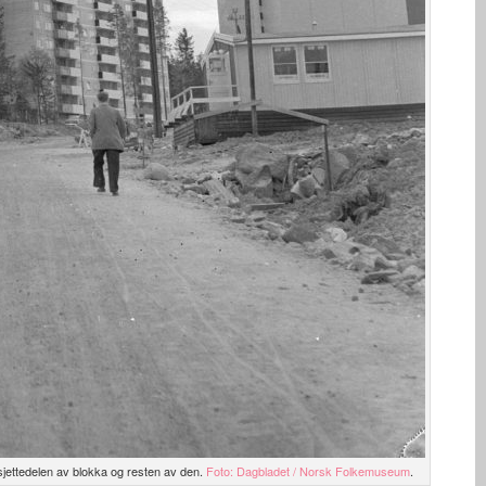
 sjettedelen av blokka og resten av den.
Foto: Dagbladet / Norsk Folkemuseum
.