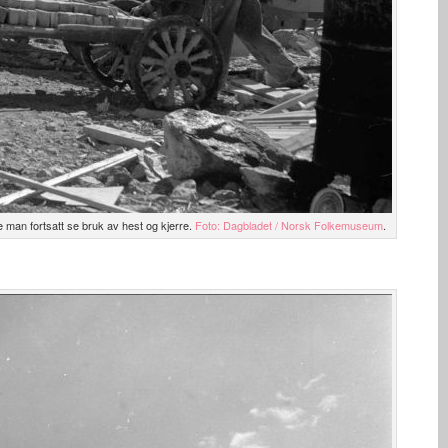
 man fortsatt se bruk av hest og kjerre.
Foto: Dagbladet / Norsk Folkemuseum
.