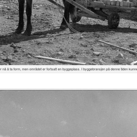
 nå å ta form, men området er fortsatt en byggeplass. I byggebransjen på denne tiden kunne