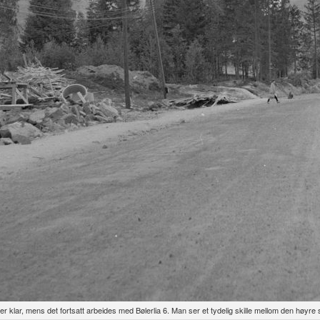
 er klar, mens det fortsatt arbeides med Bølerlia 6. Man ser et tydelig skille mellom den høyre