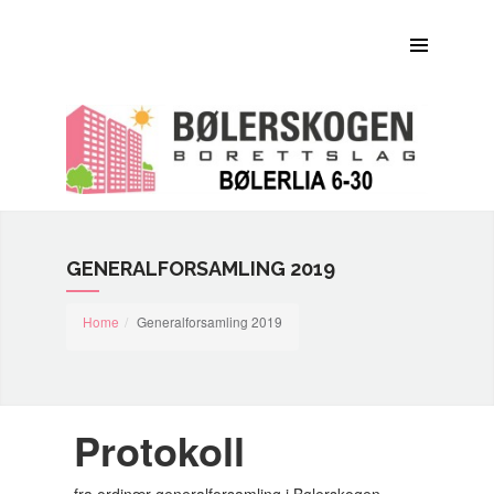
Om Bølerskogen BRL
Bilder
Dokumenter
Praktisk informasjon
Kontaktinfo
GENERALFORSAMLING 2019
Home
Generalforsamling 2019
Protokoll
fra ordinær generalforsamling i Bølerskogen