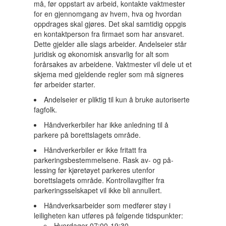
må, før oppstart av arbeid, kontakte vaktmester
for en gjennomgang av hvem, hva og hvordan
oppdrages skal gjøres. Det skal samtidig oppgis
en kontaktperson fra firmaet som har ansvaret.
Dette gjelder alle slags arbeider. Andelseier står
juridisk og økonomisk ansvarlig for alt som
forårsakes av arbeidene. Vaktmester vil dele ut et
skjema med gjeldende regler som må signeres
før arbeider starter.
Andelseier er pliktig til kun å bruke autoriserte
fagfolk.
Håndverkerbiler har ikke anledning til å
parkere på borettslagets område.
Håndverkerbiler er ikke fritatt fra
parkeringsbestemmelsene. Rask av- og på-
lessing før kjøretøyet parkeres utenfor
borettslagets område. Kontrollavgifter fra
parkeringsselskapet vil ikke bli annullert.
Håndverksarbeider som medfører støy i
leiligheten kan utføres på følgende tidspunkter:
Hverdager 07:00-19:30