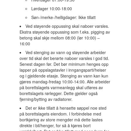
Lørdager 10:00-18:00
Søn-/merke-/helligdager: Ikke tillatt
Ved støyende oppussing skal naboer varsles.
Ekstra støyende oppussing som f.eks. pigging av
betong skal skje mellom 08:00 (lør 10:00) –
16:00
Ved stenging av vann og støyende arbeider
over tid skal det berørte naboer varsles i god tid.
Senest dagen før. Det bør minimum henges opp
lapper på oppslagstavler i inngangsparti/heiser
og i gjeldende etasje. Stenging av vann kan kun
gjøres mandag-fredag 10:00-14:00. Alle arbeider
på borettslagets varmeanlegg skal utføres av
borettslagets rørlegger. Dette gjelder også
fjerning/bytting av radiatorer.
Det er ikke tillatt å hensette søppel noe sted
på borettslagets eiendom. I forbindelse med
bortkjøring av store mengder må dette lastes
direkte i bil/henger, for så å kjøres bort