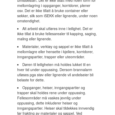
umiddelbart. Det er ikke tillatt med noen form for
mellomlagring i oppganger, korridorer, plener
osv. Det er ikke tillatt å bruke container eller
sekker, slik som iSEKK eller lignende, under noen
omstendighet.
Alt arbeid skal utføres inne i leilighet. Det er
ikke tillat å bruke fellesarealer til kapping, saging,
maling eller lignende.
Materialer, verktøy og søppel er ikke tillatt å
mellomlagre eller hensette i kjellere, korridorer,
inngangspartier, trapper eller uteområder.
Døren til leiligheten må holdes lukket til en
hver tid under oppussing. Dersom brannalarm
utløses pga støv eller lignende vil andelseier bli
belaste for dette.
Oppganger, heiser, inngangspartier og
trapper skal holdes rene under oppussing.
Fellesområder må vaskes jevnlig under
oppussing, dette inkluderer heiser og
inngangspartier. Heiser skal tildekkes innvendig
før frakting av materialer og søppel. Ved